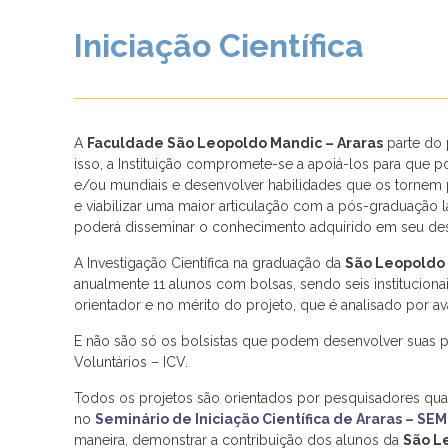
Iniciação Científica
A
Faculdade São Leopoldo Mandic – Araras
parte do 
isso, a Instituição compromete-se a apoiá-los para que p
e/ou mundiais e desenvolver habilidades que os tornem p
e viabilizar uma maior articulação com a pós-graduação l
poderá disseminar o conhecimento adquirido em seu des
A Investigação Científica na graduação da
São Leopoldo
anualmente 11 alunos com bolsas, sendo seis instituciona
orientador e no mérito do projeto, que é analisado por av
E não são só os bolsistas que podem desenvolver suas p
Voluntários – ICV.
Todos os projetos são orientados por pesquisadores qual
no
Seminário de Iniciação Científica de Araras – SE
maneira, demonstrar a contribuição dos alunos da
São L