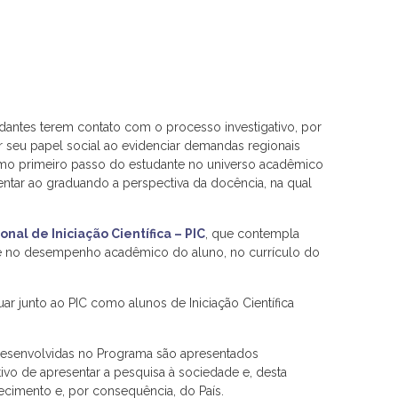
tudantes terem contato com o processo investigativo, por
r seu papel social ao evidenciar demandas regionais
 como primeiro passo do estudante no universo acadêmico
sentar ao graduando a perspectiva da docência, na qual
onal de Iniciação Científica – PIC
, que contempla
ase no desempenho acadêmico do aluno, no currículo do
 junto ao PIC como alunos de Iniciação Científica
s desenvolvidas no Programa são apresentados
ivo de apresentar a pesquisa à sociedade e, desta
cimento e, por consequência, do País.