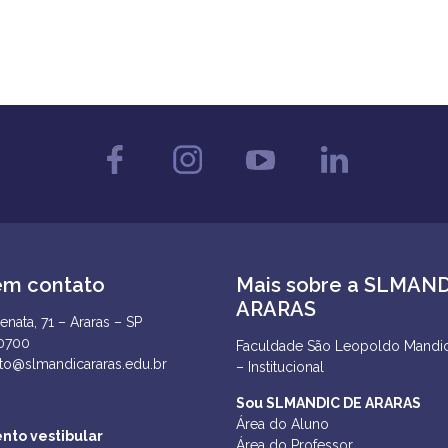
em contato
Mais sobre a SLMAN
ARARAS
enata, 71 – Araras – SP
-0700
Faculdade São Leopoldo Mandic
to@slmandicararas.edu.br
– Institucional
Sou SLMANDIC DE ARARAS
Área do Aluno
nto vestibular
Área do Professor