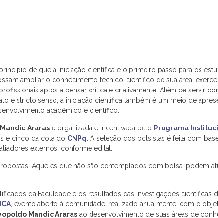
princípio de que a iniciação científica é o primeiro passo para os es
ossam ampliar o conhecimento técnico-científico de sua área, exerce
rofissionais aptos a pensar crítica e criativamente. Além de servir
ato e stricto senso, a iniciação científica também é um meio de apre
envolvimento acadêmico e científico.
 Mandic
Araras
é organizada e incentivada pelo
Programa Instituci
is e cinco da cota do
CNPq
. A seleção dos bolsistas é feita com b
aliadores externos, conforme edital.
ropostas. Aqueles que não são contemplados com bolsa, podem atuar
ificados da Faculdade e os resultados das investigações científica
MICA
, evento aberto à comunidade, realizado anualmente, com o objet
eopoldo Mandic Araras
ao desenvolvimento de suas áreas de conhe