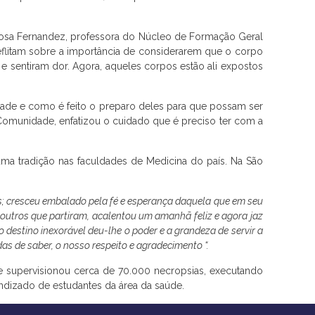
arbosa Fernandez, professora do Núcleo de Formação Geral
litam sobre a importância de considerarem que o corpo
 sentiram dor. Agora, aqueles corpos estão ali expostos
dade e como é feito o preparo deles para que possam ser
e Comunidade, enfatizou o cuidado que é preciso ter com a
ma tradição nas faculdades de Medicina do país. Na São
as; cresceu embalado pela fé e esperança daquela que em seu
outros que partiram, acalentou um amanhã feliz e agora jaz
 destino inexorável deu-lhe o poder e a grandeza de servir a
s de saber, o nosso respeito e agradecimento “.
 e supervisionou cerca de 70.000 necropsias, executando
ndizado de estudantes da área da saúde.