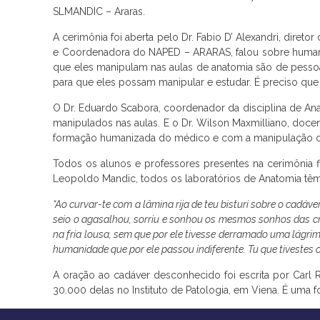
SLMANDIC – Araras.
A cerimônia foi aberta pelo Dr. Fabio D’ Alexandri, dir
e Coordenadora do NAPED – ARARAS, falou sobre humani
que eles manipulam nas aulas de anatomia são de pessoa
para que eles possam manipular e estudar. É preciso que 
O Dr. Eduardo Scabora, coordenador da disciplina de An
manipulados nas aulas. E o Dr. Wilson Maxmilliano, docen
formação humanizada do médico e com a manipulação d
Todos os alunos e professores presentes na cerimônia 
Leopoldo Mandic, todos os laboratórios de Anatomia tê
“Ao curvar-te com a lâmina rija de teu bisturi sobre o cad
seio o agasalhou, sorriu e sonhou os mesmos sonhos das cr
na fria lousa, sem que por ele tivesse derramado uma lágrim
humanidade que por ele passou indiferente. Tu que tivestes
A oração ao cadáver desconhecido foi escrita por Carl 
30.000 delas no Instituto de Patologia, em Viena. É um