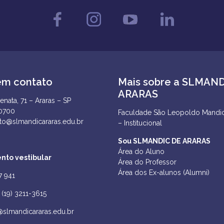
em contato
Mais sobre a SLMAN
ARARAS
enata, 71 – Araras – SP
-0700
Faculdade São Leopoldo Mandic
to@slmandicararas.edu.br
– Institucional
Sou SLMANDIC DE ARARAS
Área do Aluno
nto vestibular
Área do Professor
Área dos Ex-alunos (Alumni)
7 941
(19) 3211-3615
@slmandicararas.edu.br