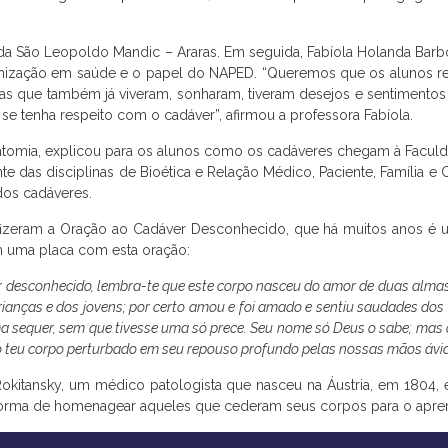
etor da São Leopoldo Mandic – Araras. Em seguida, Fabíola Holanda B
zação em saúde e o papel do NAPED. “Queremos que os alunos ref
s que também já viveram, sonharam, tiveram desejos e sentimentos e
se tenha respeito com o cadáver”, afirmou a professora Fabíola.
atomia, explicou para os alunos como os cadáveres chegam à Facul
te das disciplinas de Bioética e Relação Médico, Paciente, Família 
os cadáveres.
fizeram a Oração ao Cadáver Desconhecido, que há muitos anos é u
m uma placa com esta oração:
áver desconhecido, lembra-te que este corpo nasceu do amor de duas alm
ianças e dos jovens; por certo amou e foi amado e sentiu saudades dos 
a sequer, sem que tivesse uma só prece. Seu nome só Deus o sabe; mas o
 o teu corpo perturbado em seu repouso profundo pelas nossas mãos ávida
Rokitansky, um médico patologista que nasceu na Áustria, em 1804,
a forma de homenagear aqueles que cederam seus corpos para o apre