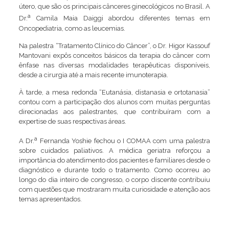
útero, que são os principais cânceres ginecológicos no Brasil. A
a
Dr.
Camila Maia Daiggi abordou diferentes temas em
Oncopediatria, como as leucemias.
Na palestra “Tratamento Clínico do Câncer”, o Dr. Higor Kassouf
Mantovani expôs conceitos básicos da terapia do câncer com
ênfase nas diversas modalidades terapêuticas disponíveis,
desde a cirurgia até a mais recente imunoterapia.
À tarde, a mesa redonda “Eutanásia, distanasia e ortotanasia”
contou com a participação dos alunos com muitas perguntas
direcionadas aos palestrantes, que contribuíram com a
expertise de suas respectivas áreas.
a
A Dr.
Fernanda Yoshie fechou o I COMAA com uma palestra
sobre cuidados paliativos. A médica geriatra reforçou a
importância do atendimento dos pacientes e familiares desde o
diagnóstico e durante todo o tratamento. Como ocorreu ao
longo do dia inteiro de congresso, o corpo discente contribuiu
com questões que mostraram muita curiosidade e atenção aos
temas apresentados.