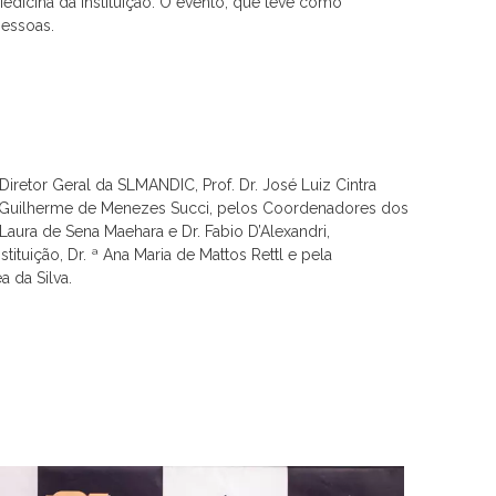
edicina da Instituição. O evento, que teve como
pessoas.
Diretor Geral da SLMANDIC, Prof. Dr. José Luiz Cintra
Dr. Guilherme de Menezes Succi, pelos Coordenadores dos
Laura de Sena Maehara e Dr. Fabio D’Alexandri,
ituição, Dr. ª Ana Maria de Mattos Rettl e pela
 da Silva.