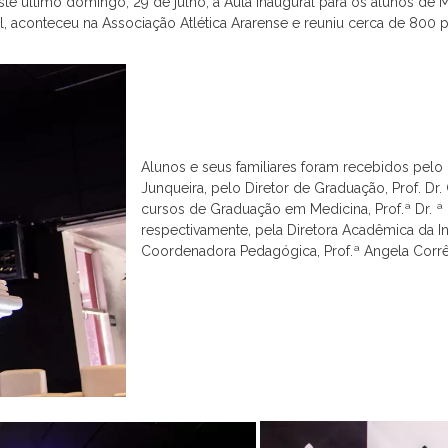
e último domingo, 29 de julho, a Aula Inaugural para os alunos de M
al, aconteceu na Associação Atlética Ararense e reuniu cerca de 800 
Alunos e seus familiares foram recebidos pelo 
Junqueira, pelo Diretor de Graduação, Prof. 
cursos de Graduação em Medicina, Prof.ª Dr. ª 
respectivamente, pela Diretora Acadêmica da Inst
Coordenadora Pedagógica, Prof.ª Angela Corrêa