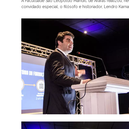
A Faculdade São Leopoldo Mandic de Araras realizou, nest
convidado especial, o filósofo e historiador, Lendro Karn