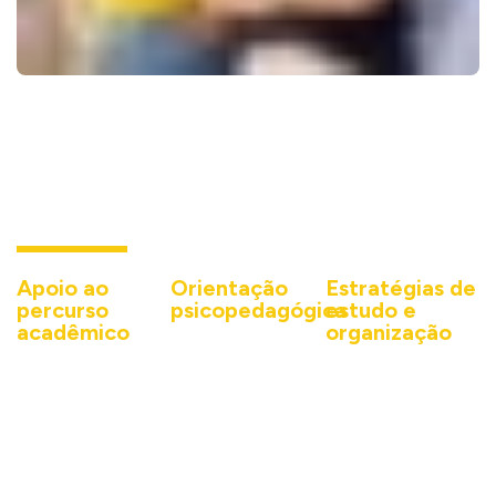
Como o NAP pode ajudar?
Apoio ao
Orientação
Estratégias de
percurso
psicopedagógica
estudo e
acadêmico
organização
Atendimentos de
Do ingresso às
Orientações de
escuta e
etapas finais do
estratégias de
orientação que
curso, o NAP
gestão do tempo e
favorecem ajudam
acompanha o
dos estudos, no
o estudante a
estudante em seu
uso de técnicas de
reconhecer seus
percurso
aprendizagem e no
próprios recursos