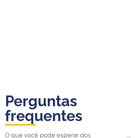
Para solicitar a análise, o
estudante deve entrar em
contato com o NAP da
sua faculdade, apresentar
a documentação
disponível e seguir as
orientações da equipe.
Perguntas
frequentes
O que você pode esperar dos