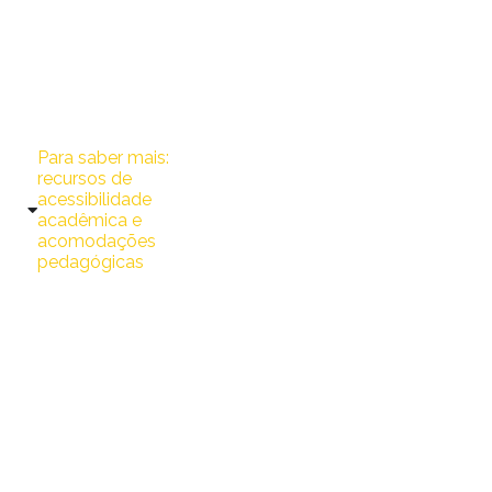
deficiências ou outras
condições de saúde, que
possam impactar a
aprendizagem e a
participação acadêmica.
Para saber mais:
recursos de
acessibilidade
acadêmica e
acomodações
pedagógicas
O NAP orienta
estudantes com
necessidades
educacionais específicas,
como deficiência, TDAH,
TEA, dislexia, transtornos
de aprendizagem,
condições de saúde física