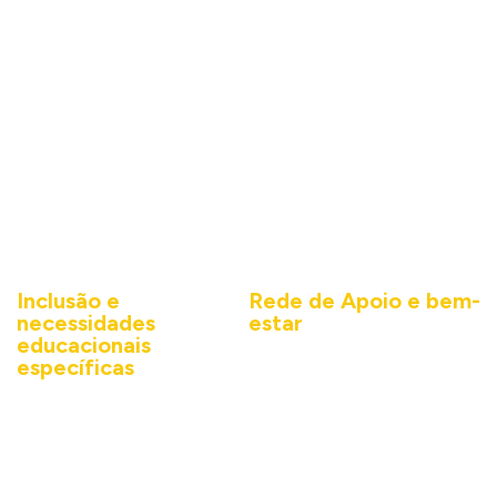
acadêmico,
planejamento
para lidar com
apoiando a
acadêmico.
dificuldades e
adaptação, a
fortalecer o
superação de
desenvolvimento
dificuldades e a
acadêmico e
construção de
emocional.
uma trajetória mais
segura, em diálogo
com professores e
coordenações.
Inclusão e
Rede de Apoio e bem-
necessidades
estar
educacionais
Promove ações de
específicas
promoção da saúde
Oferta de suporte a
emocional, como rodas de
estudantes com
conversa e grupos de apoio,
necessidades educacionais
ampliando a rede de suporte
específicas, incluindo
ao estudante.