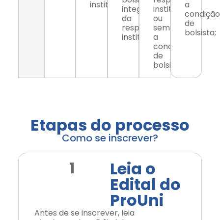
instituição;
a
integral
instituição
condição
da
ou
de
respectiva
sem
bolsista;
instituição;
a
condição
de
bolsista;
Etapas do processo
Como se inscrever?
Leia o
1
Edital do
ProUni
Antes de se inscrever, leia