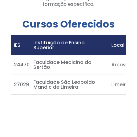
formação específica.
Cursos Oferecidos
Instituição de Ensino
IES
Local de O
Superior
Faculdade Medicina do
24470
Arcoverd
Sertão
Faculdade São Leopoldo
27029
Limeira
Mandic de Limeira