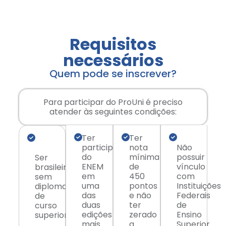
Requisitos
necessários
Quem pode se inscrever?
Para participar do ProUni é preciso
atender às seguintes condições:
Ter
Ter
participado
nota
Não
do
mínima
possuir
Ser
ENEM
de
vínculo
brasileiro
em
450
com
sem
uma
pontos
Instituições
diploma
das
e não
Federais
de
duas
ter
de
curso
edições
zerado
Ensino
superior
mais
a
Superior