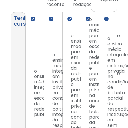
recentes
redação
Tenha
o
cursado
ensino
médio
o
parcialmente
o
ensino
em
ensino
médio
escola
médio
parcialmente
da
o
integral
em
rede
ensino
em
escola
pública
médio
instituiçã
da
e
o
integralmente
privada,
rede
parcialmente
ensino
em
na
pública
em
médio
instituição
condição
e
instituição
integralmente
privada,
de
parcialmente
privada,
em
na
bolsista
em
na
escola
condição
parcial
instituição
condição
da
de
da
privada,
de
rede
bolsista
respecti
na
bolsista
pública;
integral
instituiçã
condição
parcial
da
ou
de
da
respectiva
sem
bolsista
respectiva