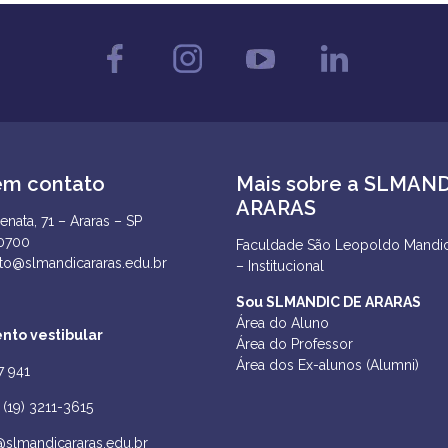
em contato
Mais sobre a SLMAN
ARARAS
enata, 71 – Araras – SP
-0700
Faculdade São Leopoldo Mandic
to@slmandicararas.edu.br
– Institucional
Sou SLMANDIC DE ARARAS
Área do Aluno
nto vestibular
Área do Professor
Área dos Ex-alunos (Alumni)
7 941
(19) 3211-3615
@slmandicararas.edu.br