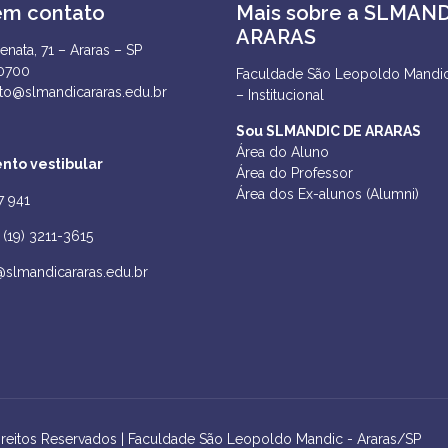
em contato
Mais sobre a SLMAN
ARARAS
enata, 71 – Araras – SP
-0700
Faculdade São Leopoldo Mandic
to@slmandicararas.edu.br
– Institucional
Sou SLMANDIC DE ARARAS
Área do Aluno
nto vestibular
Área do Professor
Área dos Ex-alunos (Alumni)
7 941
(19) 3211-3615
@slmandicararas.edu.br
ireitos Reservados | Faculdade São Leopoldo Mandic - Araras/SP