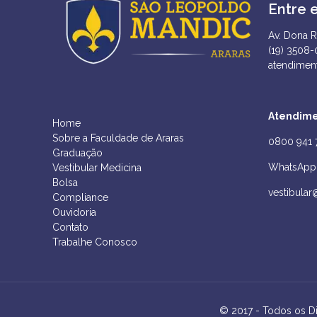
Entre 
Av. Dona R
(19) 3508
atendimen
Atendime
Home
Sobre a Faculdade de Araras
0800 941 
Graduação
WhatsApp 
Vestibular Medicina
Bolsa
vestibular
Compliance
Ouvidoria
Contato
Trabalhe Conosco
© 2017 - Todos os D