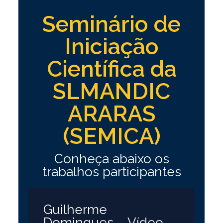
Seminário de
Iniciação
Científica da
SLMANDIC
ARARAS
(SEMICA)
Conheça abaixo os
trabalhos participantes
Guilherme
Domingues – Vídeo