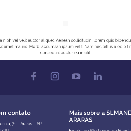
 nibh vel velit auctor aliquet. Aenean sollicitudin, lorem quis bibendu
a sit amet mauris. Morbi accumsan ipsum velit. Nam nec tellus a odio ti
consequat auctor eu in elit.
em contato
Mais sobre a SLMAN
ARARAS
enata, 71 – Araras – SP
-0700
Faculdade São Leopoldo Mandic