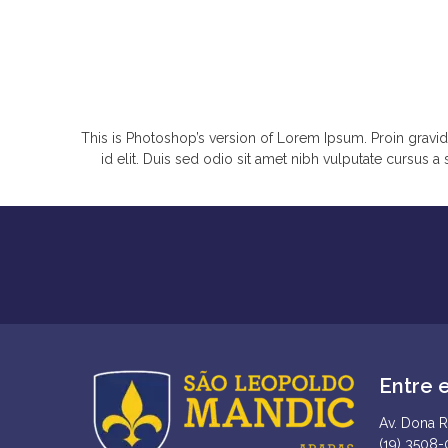
This is Photoshop’s version of Lorem Ipsum. Proin gravida
id elit. Duis sed odio sit amet nibh vulputate cursus 
Entre 
Av. Dona R
(19) 3508