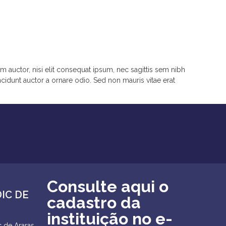
m auctor, nisi elit consequat ipsum, nec sagittis sem nibh
ncidunt auctor a ornare odio. Sed non mauris vitae erat
Consulte aqui o
DIC DE
cadastro da
instituição no e-
 de Araras