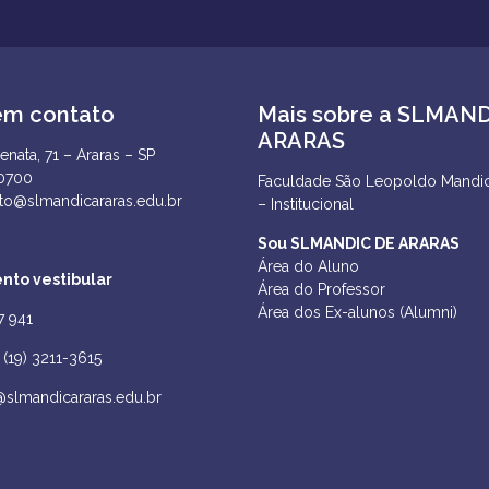
em contato
Mais sobre a SLMAN
ARARAS
enata, 71 – Araras – SP
-0700
Faculdade São Leopoldo Mandic
to@slmandicararas.edu.br
– Institucional
Sou SLMANDIC DE ARARAS
Área do Aluno
nto vestibular
Área do Professor
Área dos Ex-alunos (Alumni)
7 941
(19) 3211-3615
@slmandicararas.edu.br