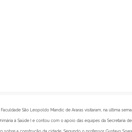
Faculdade São Leopoldo Mandic de Araras visitaram, na última sema
o Primária à Saúde I e contou com o apoio das equipes da Secretaria d
o sobre a construção da cidade. Segundo o professor Gustavo Soares