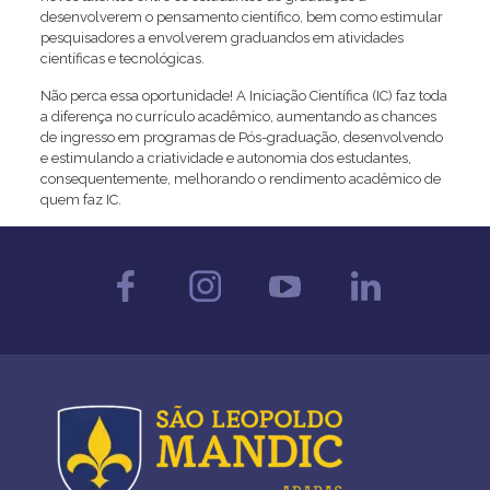
desenvolverem o pensamento científico, bem como estimular
pesquisadores a envolverem graduandos em atividades
científicas e tecnológicas.
Não perca essa oportunidade! A Iniciação Científica (IC) faz toda
a diferença no currículo acadêmico, aumentando as chances
de ingresso em programas de Pós-graduação, desenvolvendo
e estimulando a criatividade e autonomia dos estudantes,
consequentemente, melhorando o rendimento acadêmico de
quem faz IC.