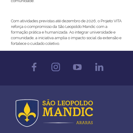
comunidade.
Com atividades previstas até dezembro de 2026, o Projeto VITA
reforça o compromisso da São Leopoldo Mandic com a
formação prática e humanizada. Ao integrar universidade e
comunidade, a iniciativa amplia o impacto social da extensão e
fortalece o cuidado coletivo.