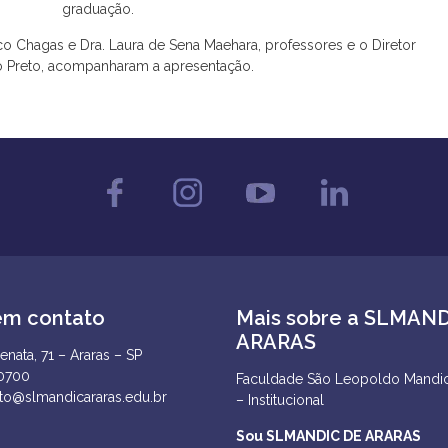
graduação.
o Chagas e Dra. Laura de Sena Maehara, professores e o Diretor
go Preto, acompanharam a apresentação.
em contato
Mais sobre a SLMAN
ARARAS
enata, 71 – Araras – SP
-0700
Faculdade São Leopoldo Mandic
to@slmandicararas.edu.br
– Institucional
Sou SLMANDIC DE ARARAS