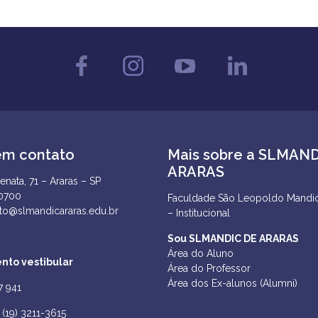
em contato
Mais sobre a SLMAN
ARARAS
enata, 71 – Araras – SP
-0700
Faculdade São Leopoldo Mandic
to@slmandicararas.edu.br
– Institucional
Sou SLMANDIC DE ARARAS
Área do Aluno
nto vestibular
Área do Professor
Área dos Ex-alunos (Alumni)
7 941
(19) 3211-3615