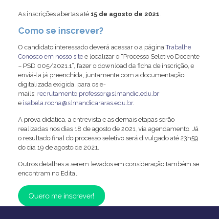
As inscrições abertas até
15 de agosto de 2021
.
Como se inscrever?
O candidato interessado deverá acessar o a página
Trabalhe
Conosco em nosso site
e localizar o “Processo Seletivo Docente
– PSD 005/2021.1”, fazer o download da ficha de inscrição, e
enviá-la já preenchida, juntamente com a documentação
digitalizada exigida, para os e-
mails:
recrutamento.professor@slmandic.edu.br
e
isabela.rocha@slmandicararas.edu.br
.
A prova didática, a entrevista e as demais etapas serão
realizadas nos dias 18 de agosto de 2021, via agendamento. Já
o resultado final do processo seletivo será divulgado até 23h59
do dia 19 de agosto de 2021.
Outros detalhes a serem levados em consideração também se
encontram no Edital.
Quero me inscrever!