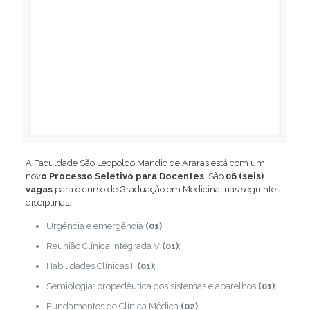
A Faculdade São Leopoldo Mandic de Araras está com um
nov
o Processo Seletivo para Docentes
. São
06 (seis)
vagas
para o curso de Graduação em Medicina, nas seguintes
disciplinas:
Urgência e emergência
(01)
;
Reunião Clínica Integrada V
(01)
;
Habilidades Clínicas II
(01)
;
Semiologia: propedêutica dos sistemas e aparelhos
(01)
;
Fundamentos de Clínica Médica
(02)
.