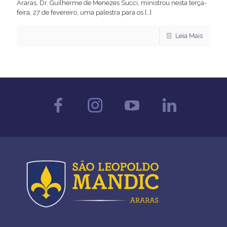
Araras, Dr. Guilherme de Menezes Succi, ministrou nesta terça-
feira, 27 de fevereiro, uma palestra para os
[…]
Leia Mais